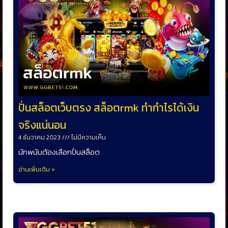
ปั่นสล็อตเว็บตรง สล็อตrmk ทำกำไรได้เงิน
จริงแน่นอน
4 ธันวาคม 2023
ไม่มีความเห็น
นักพนันต้องเลือกปั่นสล็อต
อ่านเพิ่มเติม »