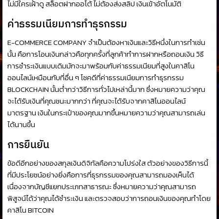
ไม่มีใครเฝ้าดู สล็อตฝากออโต้ ไม่ต้องส่งสลิป เงินเข้าอัตโนมัติ
ค่าธรรมเนียมการทำธุรกรรม
E-COMMERCE COMPANY จำเป็นต้องหาเงินและวิธีหนึ่งในการทำเช่น
นั้น คือการโอนเงินกล่าวคือทุกครั้งที่ลูกค้าทำการฝากหรือถอนเงิน วิธี
การชำระเงินแบบเดิมมักจะมาพร้อมกับค่าธรรมเนียมที่สูงในคาสิโน
ออนไลน์เหมือนกับที่อื่น ๆ โชคดีที่ค่าธรรมเนียมการทำธุรกรรม
BLOCKCHAIN นั้นต่ำกว่าวิธีการทั่วไปเหล่านี้มาก ซึ่งหมายความว่าคุณ
จะได้รับเงินที่คุณชนะมากกว่า ที่คุณจะได้รับจากคาสิโนออนไลน์
มาตรฐาน เงินในกระเป๋าของคุณมากขึ้นหมายความว่าคุณสามารถเล่น
ได้นานขึ้น
การยืนยัน
ข้อดีอีกอย่างของสกุลเงินดิจิทัลคือความโปร่งใส ตัวอย่างของวิธีการนี้
ที่มีประโยชน์อย่างยิ่งคือการที่ธุรกรรมของคุณสามารถมองเห็นได้
เนื่องจากบัญชีแยกประเภทสาธารณะ ซึ่งหมายความว่าคุณสามารถ
พิสูจน์ได้ว่าคุณได้ชำระเงิน และตรวจสอบว่าการถอนเงินของคุณทำโดย
คาสิโน BITCOIN