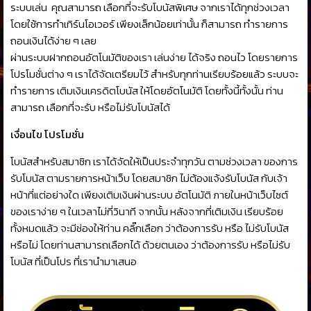
ระบบเล่น คุณสามารถ เลือกที่จะรับโบนัสพิเศษ จากเราได้ทุกช่วงเวลา
โดยใช้การทำเทิร์นโอเวอร์ เพียงเล็กน้อยเท่านั้น ก็สามารถ ทำรายการ
ถอนเงินได้ง่าย ๆ เลย
ผ่านระบบฝากถอนอัตโนมัติของเรา เล่นง่าย ได้จริง ถอนไว โดยรายการ
โปรโมชั่นต่าง ๆ เราได้จัดเตรียมไว้ สำหรับทุกท่านเรียบร้อยแล้ว ระบบจะ
ทำรายการ เติมเงินเครดิตโบนัส ให้โดยอัตโนมัติ โดยทั้งนี้ทั้งนั้น ท่าน
สามารถ เลือกที่จะรับ หรือไม่รับโบนัสได้
เงื่อนไข โปรโมชั่น
โบนัสสำหรับสมาชิก เราได้จัดให้เป็นประจำทุกวัน ตามช่วงเวลา ของการ
รับโบนัส ตามรายการหน้าเว็บ โดยสมาชิก ไม่ต้องแจ้งรับโบนัส กับเจ้า
หน้าที่แต่อย่างใด เพียงเติมเงินผ่านระบบ อัตโนมัติ ภายในหน้าเว็บไซต์
ของเราง่าย ๆ ในเวลาไม่กี่วินาที จากนั้น หลังจากที่เติมเงิน เรียบร้อย
ทั้งหมดแล้ว จะมีช่องให้ท่าน คลิ๊กเลือก ว่าต้องการรับ หรือ ไม่รับโบนัส
หรือไม่ โดยท่านสามารถเลือกได้ ด้วยตนเอง ว่าต้องการรับ หรือไม่รับ
โบนัส ที่เป็นโปร ที่เรานำมาเสนอ