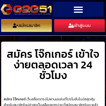
สมัครสมาชิก
เข้าสู่ระบบ
สมัคร โจ๊กเกอร์ เข้าใจ
ง่ายตลอดเวลา 24
ชั่วโมง
สมัคร โจ๊กเกอร์
เว็บสล็อตตรงไม่ผ่านเอเย่นต์โปรโมชั่นโบนัสสุดคุ้ม
สำหรับสมาชิกใหม่ล่าสุดเว็บสล็อตแตกง่าย ที่สมัครสมาชิกกับเราแล้ว