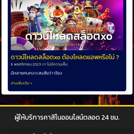
ดาวน์โหลดสล็อตxo ต้องโหลดแอพหรือไม่ ?
6 พฤศจิกายน 2023
ไม่มีความเห็น
มีหลายคนคงจะสงสัยว่า ต้อง
อ่านเพิ่มเติม »
ผู้ให้บริการคาสิโนออนไลน์ตลอด 24 ชม.