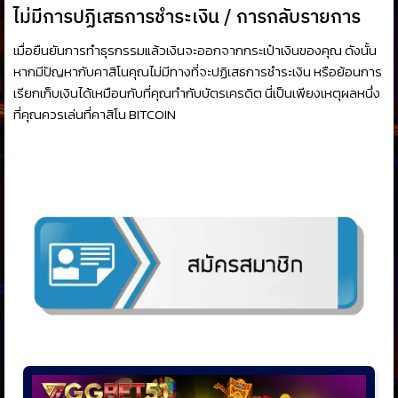
ไม่มีการปฏิเสธการชำระเงิน / การกลับรายการ
เมื่อยืนยันการทำธุรกรรมแล้วเงินจะออกจากกระเป๋าเงินของคุณ ดังนั้น
หากมีปัญหากับคาสิโนคุณไม่มีทางที่จะปฏิเสธการชำระเงิน หรือย้อนการ
เรียกเก็บเงินได้เหมือนกับที่คุณทำกับบัตรเครดิต นี่เป็นเพียงเหตุผลหนึ่ง
ที่คุณควรเล่นที่คาสิโน BITCOIN